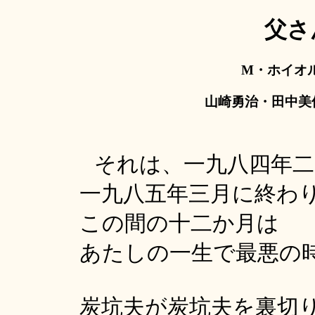
父さ
M・ホイオ
山崎勇治・田中美
それは、一九八四年二
一九八五年三月に終わ
この間の十二か月は
あたしの一生で最悪の
炭坑夫が炭坑夫を裏切