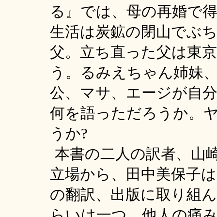
る』では、母の再婚で
生活は炭鉱の閉山でぶ
父。立ち直った父は東
う。るみえちゃん姉妹
公、マサ、エージが自
何を語っただろうか。
うか?
本書の二人の訳者、山
立場から、田中美保子は
の翻訳、出版に取り組
らいは一つ、他人の痛