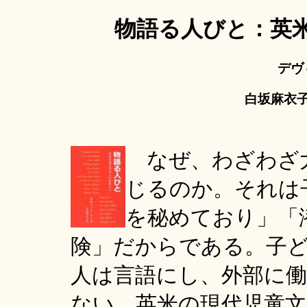
物語る人びと：英米
デヴ
白坂麻衣子訳
なぜ、わざわざ
じるのか。それは
を秘めており」「
険」だからである。子
人は言語にし、外部に
ない。英米の現代児童