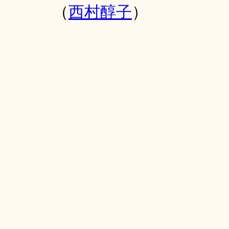
（
西村醇子
）