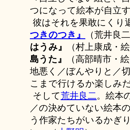
つになって絵本が自立
彼はそれを果敢にくり
つきのつき』
（荒井良
はうみ』
（村上康成・
島うた』
（高部晴市・
地悪く／ぼんやりと／
こまで行けるか楽しみ
そして
荒井良二
。絵本
／の決めていない絵本
う作家たちがいるかぎ