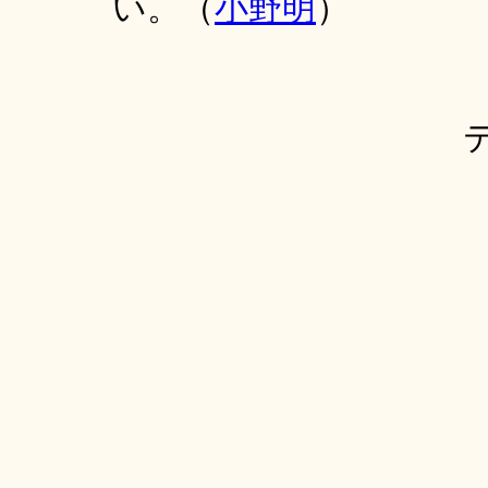
い。（
小野明
）