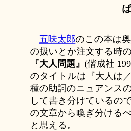
ぱ
五味太郎
のこの本は奥
の扱いとか注文する時
『
大人
問題』
(偕成社 1
のタイトルは『大人は
種の助詞のニュアンス
して書き分けているの
の文章から喚ぎ分ける
と思える。