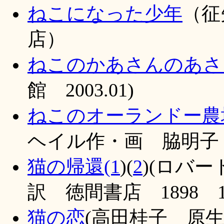
ねこになった少年
（征
店）
ねこのかあさんのあさ
館 2003.01)
ねこのオーランドー農
ヘイル作・画 脇明子
猫の帰還(1
)(
2
)(ロバ
訳 徳間書店 1898 1
猫の恋
(高田桂子 原生