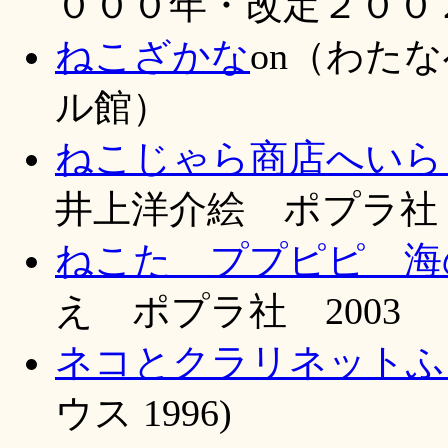
０００年・改定２００
ねこざかな
on（わた
ル館）
ねこじゃら商店へいらっ
井上洋介絵 ポプラ社 19
ねこた ププピピ 海
え ポプラ社 2003
ネコとクラリネットふき
ウス 1996)